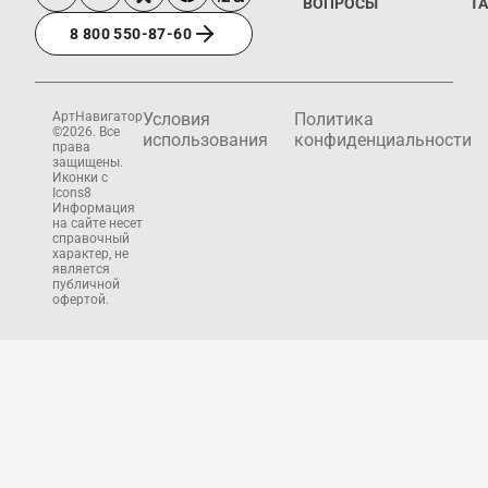
ВОПРОСЫ
Т
8 800 550-87-60
АртНавигатор
Условия
Политика
©2026. Все
использования
конфиденциальности
права
защищены.
Иконки с
Icons8
Информация
на сайте несет
справочный
характер, не
является
публичной
офертой.