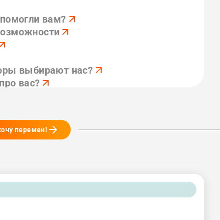
 помогли вам?
возможности
оры выбирают нас?
про вас?
оможем
 хочу перемен!